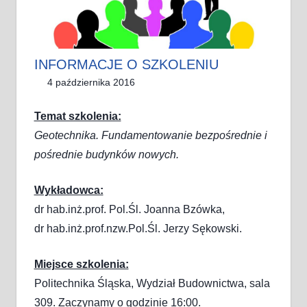
INFORMACJE O SZKOLENIU
4 października 2016
Rafał Sputowski
Biuro
,
Szkolenia
Temat szkolenia:
Geotechnika.
Fundamentowanie bezpośrednie i
pośrednie budynków nowych.
Wykładowca:
dr hab.inż.prof. Pol.Śl. Joanna Bzówka,
dr hab.inż.prof.nzw.Pol.Śl. Jerzy Sękowski.
Miejsce szkolenia:
Politechnika Śląska, Wydział Budownictwa, sala
309. Zaczynamy o godzinie 16:00.