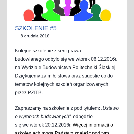
SZKOLENIE #5
8 grudnia 2016
Rafał Sputowski
Slider
,
Szkolenia
Kolejne szkolenie z serii prawa
budowlanego odbyło się we wtorek 06.12.2016r.
na Wydziale Budownictwa Politechniki Śląskiej.
Dziękujemy za miłe słowa oraz sugestie co do
tematów kolejnych szkoleń organizowanych
przez PZITB.
Zapraszamy na szkolenie z pod tytułem:
„
Ustawo
o wyrobach budowlanych”
odbędzie
się we wtorek 20.12.2016r
. Więcej informacji o
szkoleniach mogą Państwo znaleźć pod tym